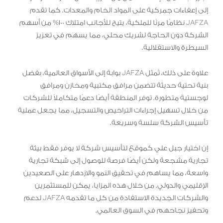
إلى إعفاءات جمركية على المواد الخام والمعدات. كما تقدم
JAFZA نظامًا مرنًا للملكية، يتيح للأجانب امتلاك 100% من أسهم
الشركة دون الحاجة لشريك محلي، مما يسهم في تعزيز
السيطرة والاستقلالية.
علاوة على ذلك، تُمثل JAFZA بوابة إلى الأسواق العالمية، بفضل
بنية تحتية حديثة تتضمن مرافق مكتبية ومخازن ومرافق
لوجستية متطورة. توفر المنطقة أيضًا دعمًا متكاملاً للشركات
من خلال تسهيل إجراءات التراخيص والتسجيل، مما يجعل عملية
تأسيس الشركة سلسة وسريعة.
إن اختيار جبل علي كموقع لتأسيس شركة لا يوفر فقط بيئة
تجارية مشجعة ولكن أيضًا فرصة للوصول إلى شبكة تجارية
واسعة، مما يساهم في تحقيق النمو والازدهار على الصعيدين
الإقليمي والدولي. من خلال هذه المزايا، يمكن للمستثمرين
والشركات الجديدة الاستفادة من كل ما تقدمه JAFZA لدعم
وتحفيز نجاحهم في السوق العالمي.