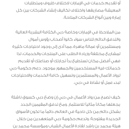
أو تقديم خدمات في الإمارات لاختلاف ظروف ومتطلبات
المعيشة مصاريفها واختلاف تكاليف إنشاء الشركات بين كل
إمارة وبين أنواع الشركات المتاحة.
من الملاحظ في الإمارات وخاصة دبي الكثافة البشرية العالية
والتدفق الدائم للناس سواء كانوا أصحاب رؤوس أموال
ومستثمرين أو عمالة ماهرة، مما أدى إلى وجود احتياجات كثيرة
لمشاريع مختلفة وزيادة الطلب على المنتجات والخدمات، لذا
فهي أفضل مكان تستطيع بدأ تجارتك أو صناعتك أو تقديم
خدماتك فيه المستخدمين والجمهور موجود. دعم حكومة دبي
لرواد الأعمال والمستثمرين وتسهيل كافة الخدمات والاحتياجات
لبدء عمل أو نشاط في دبي.
كيف تصبح من رواد الأعمال في دبي إن وضع دبي كسوق ناشئة
يجعلها مكاناً ‏مثالياً للاستثمار. ومع تدفق المقيمين الجدد
بشكل دائم من كل ناحية في العالم، ‏دائماً ما تكون الأسواق
الجديدة مفتوحة. وتدعم حكومة دبي المتعهدين من خلال
‏هيئة محمد بن راشد لقادة الأعمال الشباب ومؤسسة محمد بن