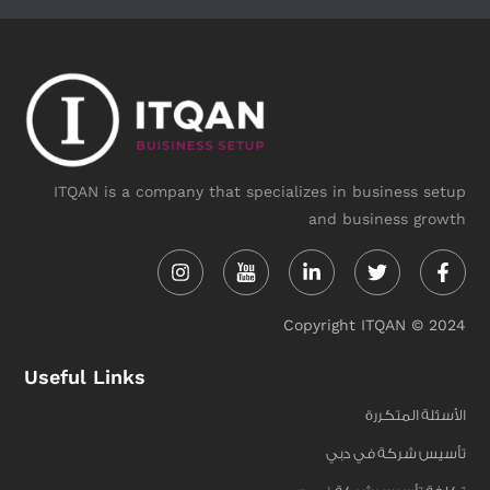
ITQAN is a company that specializes in business setup
and business growth
Instagram
Linkedin-
Twitter
Face
in
f
Copyright ITQAN © 2024
Useful Links
الأسئلة المتكررة
تأسيس شركة في دبي