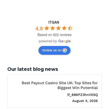
ITQAN
4.9
Based on 822 reviews
powered by
G
o
o
g
l
e
review us on
Our latest blog news
Best Payout Casino Site UK: Top Sites for
Biggest Win Potential
lf_8B6PZ3hnV0SQ
August 4, 2026