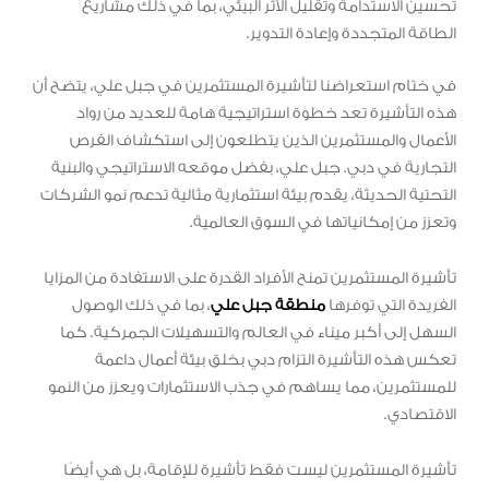
تحسين الاستدامة وتقليل الأثر البيئي، بما في ذلك مشاريع
الطاقة المتجددة وإعادة التدوير.
في ختام استعراضنا لتأشيرة المستثمرين في جبل علي، يتضح أن
هذه التأشيرة تعد خطوة استراتيجية هامة للعديد من رواد
الأعمال والمستثمرين الذين يتطلعون إلى استكشاف الفرص
التجارية في دبي. جبل علي، بفضل موقعه الاستراتيجي والبنية
التحتية الحديثة، يقدم بيئة استثمارية مثالية تدعم نمو الشركات
وتعزز من إمكانياتها في السوق العالمية.
تأشيرة المستثمرين تمنح الأفراد القدرة على الاستفادة من المزايا
الفريدة التي توفرها
منطقة جبل علي
، بما في ذلك الوصول
السهل إلى أكبر ميناء في العالم والتسهيلات الجمركية. كما
تعكس هذه التأشيرة التزام دبي بخلق بيئة أعمال داعمة
للمستثمرين، مما يساهم في جذب الاستثمارات ويعزز من النمو
الاقتصادي.
تأشيرة المستثمرين ليست فقط تأشيرة للإقامة، بل هي أيضًا