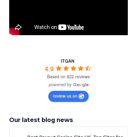
ITQAN
4.9
Based on 822 reviews
powered by
G
o
o
g
l
e
review us on
Our latest blog news