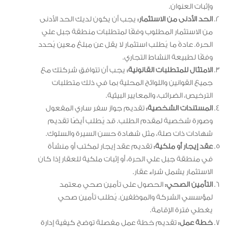
وإثبات العنوان.
الحد الأدنى من الاستثمار:
يجب أن يكون لديك الحد الأدنى
من الاستثمار المطلوب وفقًا لمتطلبات منطقة جبل علي
الحرة. عادةً ما يُطلب استثمار لا يقل عن مبلغ معين يُحدد
وفقًا لطبيعة النشاط التجاري.
الامتثال للمتطلبات القانونية:
يجب أن تتوافق شركتك مع
جميع القوانين واللوائح المحلية بما في ذلك متطلبات
الترخيص، الضرائب، والمعايير البيئية.
المستندات الشخصية:
تقديم جواز سفر ساري المفعول
وصورة شخصية لمقدم الطلب. قد يُطلب أيضًا تقديم
شهادات ذات صلة، مثل شهادة حسن السيرة والسلوك.
عقد إيجار أو ملكية:
تقديم عقد إيجار لمكتب أو منشأة
في منطقة جبل علي الحرة، أو إثبات ملكية للعقار إذا كان
الاستثمار يشمل شراء عقار.
التأمين الصحي:
الحصول على تأمين صحي معتمد
لمؤسسي الشركة والموظفين. يُطلب تأمين صحي
يغطي فترة الإقامة.
خطة عمل:
تقديم خطة عمل مفصلة توضح كيفية إدارة