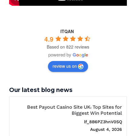
ITQAN
4.9
Based on 822 reviews
powered by
G
o
o
g
l
e
review us on
Our latest blog news
Best Payout Casino Site UK: Top Sites for
Biggest Win Potential
lf_8B6PZ3hnV0SQ
August 4, 2026