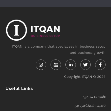
ITQAN is a company that specializes in business setup
and business growth
Instagram
Linkedin-
Twitter
Face
in
f
Copyright ITQAN © 2024
Useful Links
الأسئلة المتكررة
تأسيس شركة في دبي