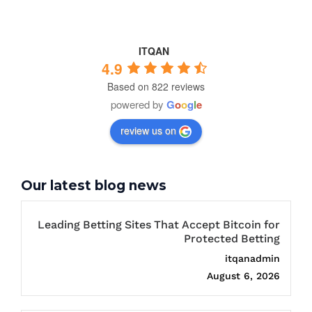
ITQAN
4.9
Based on 822 reviews
powered by
G
o
o
g
l
e
review us on
Our latest blog news
Leading Betting Sites That Accept Bitcoin for
Protected Betting
itqanadmin
August 6, 2026