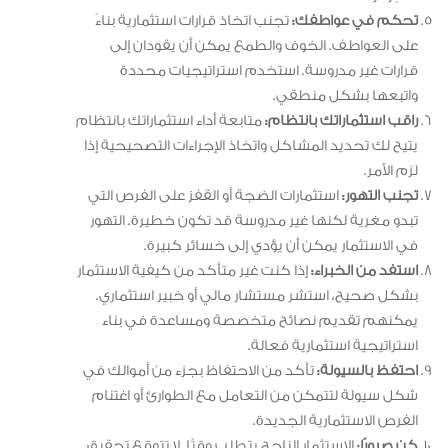
تحكم في عواطفك:
تجنب اتخاذ قرارات استثمارية بناءً
على العواطف. الخوف والطمع يمكن أن يقودان إلى
قرارات غير مدروسة. استخدم استراتيجيات محددة
واتبعها بشكل منطقي.
راقب استثماراتك بانتظام:
متابعة أداء استثماراتك بانتظام
يتيح لك تحديد المشاكل واتخاذ الإجراءات التصحيحية إذا
لزم الأمر.
تجنب التهور:
استثمارات الضجة أو القفز على الفرص التي
تبدو مغرية لكنها غير مدروسة قد تكون خطيرة. التهور
في الاستثمار يمكن أن يؤدي إلى خسائر كبيرة.
استفد من الخبراء:
إذا كنت غير متأكد من كيفية الاستثمار
بشكل صحيح، استشر مستشار مالي أو خبير استثماري.
يمكنهم تقديم نصائح متخصصة ومساعدة في بناء
استراتيجية استثمارية فعالة.
احتفظ بالسيولة:
تأكد من الاحتفاظ بجزء من أموالك في
شكل سيولة لتتمكن من التعامل مع الطوارئ أو اغتنام
الفرص الاستثمارية الجديدة.
كن صبورًا:
الاستثمار الناجح يتطلب وقتًا. لا تتوقع تحقيق