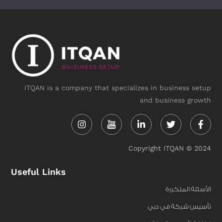
ITQAN is a company that specializes in business setup
and business growth
Instagram
Linkedin-
Twitter
Face
in
f
Copyright ITQAN © 2024
Useful Links
الأسئلة المتكررة
تأسيس شركة في دبي