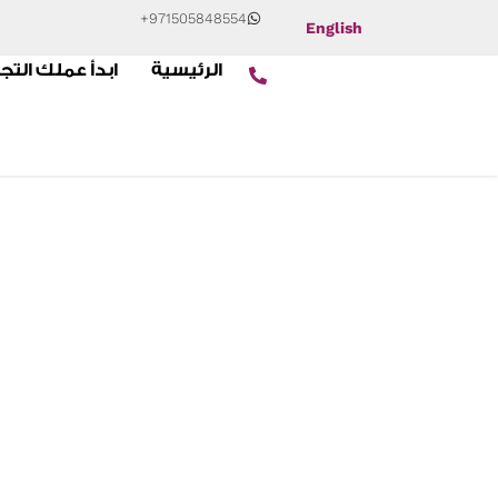
+971505848554
English
الرئيسية
ابدأ عملك التج