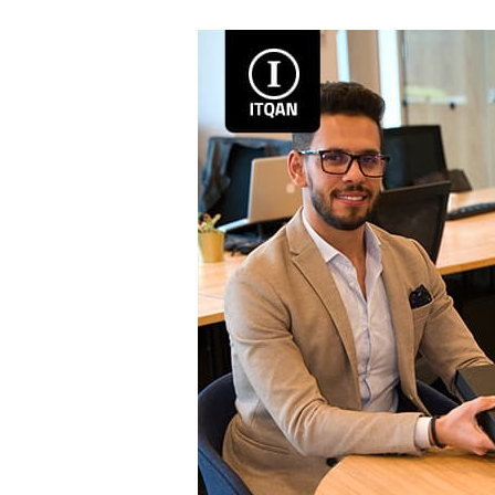
تأسيس
شركة
في
المنطقة
الحرة
فى
دبى